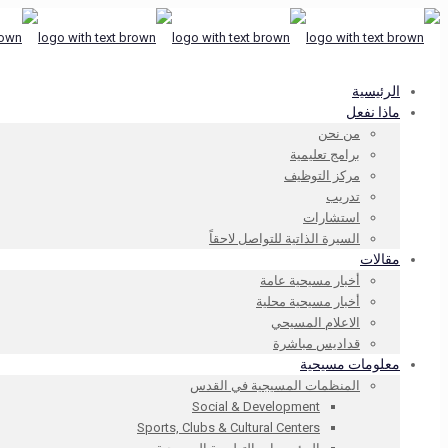
الرئيسية
ماذا نفعل
من نحن
برامج تعليمية
مركز التوظيف
تدريب
استشارات
السيرة الذاتية للتواصل لاحقاً
مقالات
أخبار مسيحية عامة
أخبار مسيحية محلية
الاعلام المسيحي
قداديس مباشرة
معلومات مسيحية
المنظمات المسيجية في القدس
Social & Development
Sports, Clubs & Cultural Centers