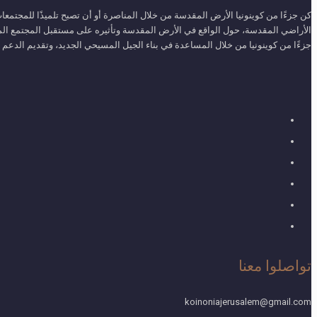
كن جزءًا من كوينونيا الأرض المقدسة من خلال المناصرة أو أن تصبح تلميذًا للمجتم
الأراضي المقدسة، حول الواقع في الأرض المقدسة وتأثيره على مستقبل المجتمع المس
جزءًا من كوينونيا من خلال المساعدة في بناء الجيل المسيحي الجديد، وتقديم الدعم لاح
تواصلوا معنا
koinoniajerusalem@gmail.com