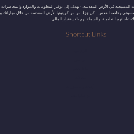
عات المسيحية في الأرض المقدسة. - نهدف إلى توفير المعلومات والموارد والمحاضرات 
يحي وخاصة القدس. - كن جزءًا من من كوينونيا الأرض المقدسة من خلال مهاراتك وخبر
تياجاتهم التعليمية، والسماح لهم بالاستقرار المالي.
Shortcut Links
الرئيسية
من نحن
ماذا نفعل
مقالات
أبحاث و منشورات
تواصلوا معنا