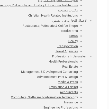
المؤسسات التعليمية المسيحية
Theology, Philosophy and History Educational Institutions
مكتبات مسيحية
Christian Health Related Institutions
الأعمال التجارية في القدس
Restaurants, Patisserie & Coffee Shops
Bookstores
Tattoo
Beauty
Transportation
Travel Agencies
Professions in Jerusalem
Health Professionals
Real Estate
Management & Development Consulting
Advertisement Print & Design
Media & Press
Translation & Editing
Accountants
Computers, Software & Information Technology
Insurance
Engineering Professions