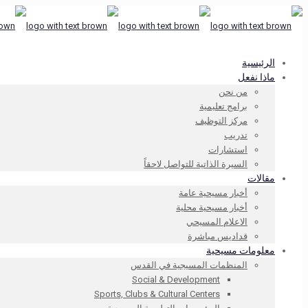
الرئيسية
ماذا نفعل
من نحن
برامج تعليمية
مركز التوظيف
تدريب
استشارات
السيرة الذاتية للتواصل لاحقاً
مقالات
أخبار مسيحية عامة
أخبار مسيحية محلية
الاعلام المسيحي
قداديس مباشرة
معلومات مسيحية
المنظمات المسيجية في القدس
Social & Development
Sports, Clubs & Cultural Centers