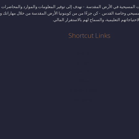
عات المسيحية في الأرض المقدسة. - نهدف إلى توفير المعلومات والموارد والمحاضرات 
يحي وخاصة القدس. - كن جزءًا من من كوينونيا الأرض المقدسة من خلال مهاراتك وخبر
تياجاتهم التعليمية، والسماح لهم بالاستقرار المالي.
Shortcut Links
الرئيسية
من نحن
ماذا نفعل
مقالات
أبحاث و منشورات
تواصلوا معنا