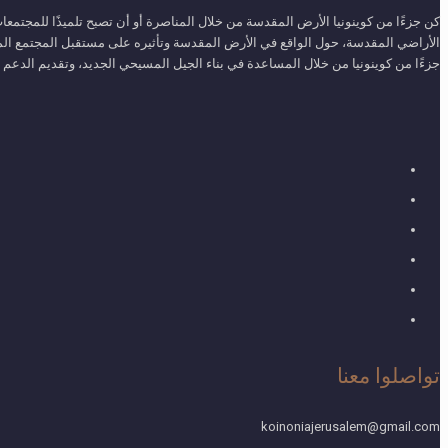
كن جزءًا من كوينونيا الأرض المقدسة من خلال المناصرة أو أن تصبح تلميذًا للمجتم
الأراضي المقدسة، حول الواقع في الأرض المقدسة وتأثيره على مستقبل المجتمع المس
جزءًا من كوينونيا من خلال المساعدة في بناء الجيل المسيحي الجديد، وتقديم الدعم لاح
تواصلوا معنا
koinoniajerusalem@gmail.com