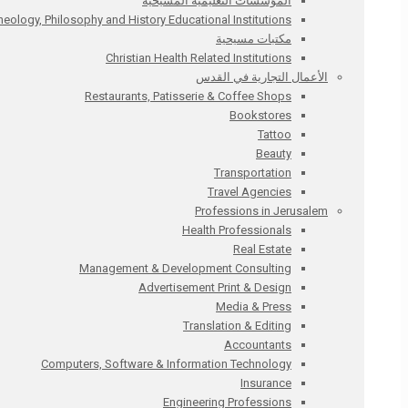
المؤسسات التعليمية المسيحية
Theology, Philosophy and History Educational Institutions
مكتبات مسيحية
Christian Health Related Institutions
الأعمال التجارية في القدس
Restaurants, Patisserie & Coffee Shops
Bookstores
Tattoo
Beauty
Transportation
Travel Agencies
Professions in Jerusalem
Health Professionals
Real Estate
Management & Development Consulting
Advertisement Print & Design
Media & Press
Translation & Editing
Accountants
Computers, Software & Information Technology
Insurance
Engineering Professions